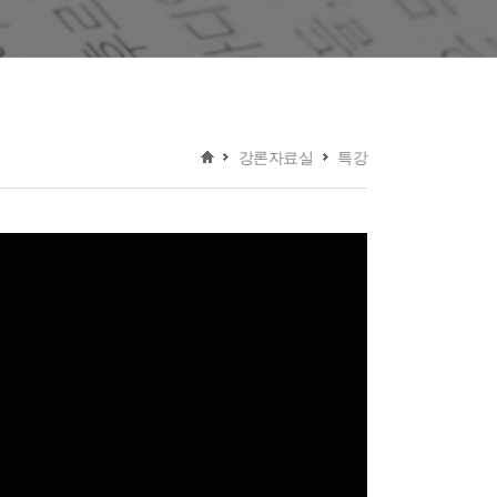
강론자료실
특강
홈