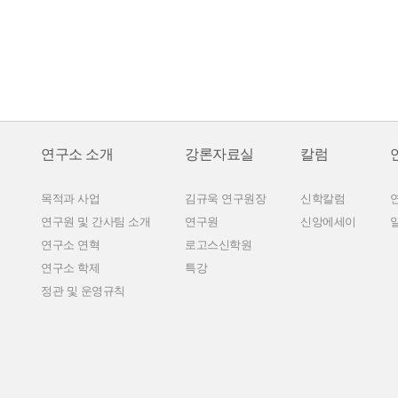
연구소 소개
강론자료실
칼럼
목적과 사업
김규욱 연구원장
신학칼럼
연구원 및 간사팀 소개
연구원
신앙에세이
연구소 연혁
로고스신학원
연구소 학제
특강
정관 및 운영규칙