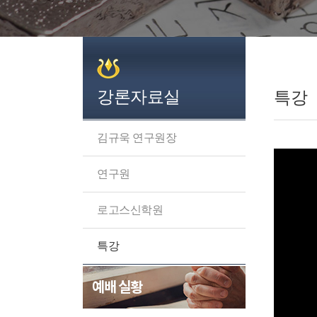
강론자료실
특강
김규욱 연구원장
연구원
로고스신학원
특강