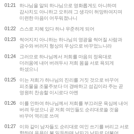
01:21
하나님을 알되 하나님으로 영화롭게도 아니하며
감사치도 아니하고 오히려 그 생각이 허망하여지며
미련한 마음이 어두워졌나니
01:22
스스로 지혜 있다 하나 우준하게 되어
01:23
썩어지지 아니하는 하나님의 영광을 썩어질 사람과
금수와 버러지 형상의 우상으로 바꾸었느니라
01:24
그러므로 하나님께서 저희를 마음의 정욕대로
더러움에 내어 버려두사 저희 몸을 서로 욕되게
하셨으니
01:25
이는 저희가 하나님의 진리를 거짓 것으로 바꾸어
피조물을 조물주보다 더 경배하고 섬김이라 주는 곧
영원히 찬송할 이시로다 아멘
01:26
이를 인하여 하나님께서 저희를 부끄러운 욕심에 내어
버려 두셨으니 곧 저희 여인들도 순리대로쓸 것을
바꾸어 역리로 쓰며
01:27
이와 같이 남자들도 순리대로 여인 쓰기를 버리고 서로
향하여 음욕이 불 일듯하매 남자가 남자로 더불어