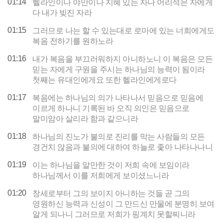
01:14
헬라인이나 야만이나 지혜 있는 자나 어리석은 자에게
다 내가 빚진 자라
01:15
그러므로 나는 할 수 있는대로 로마에 있는 너희에게도
복음 전하기를 원하노라
01:16
내가 복음을 부끄러워하지 아니하노니 이 복음은 모든
믿는 자에게 구원을 주시는 하나님의 능력이 됨이라
첫째는 유대인에게요 또한 헬라인에게로다
01:17
복음에는 하나님의 의가 나타나서 믿음으로 믿음에
이르게 하나니 기록된 바 오직 의인은 믿음으로
말미암아 살리라 함과 같으니라
01:18
하나님의 진노가 불의로 진리를 막는 사람들의 모든
경건치 않음과 불의에 대하여 하늘로 좇아 나타나나니
01:19
이는 하나님을 알만한 것이 저희 속에 보임이라
하나님께서 이를 저희에게 보이셨느니라
01:20
창세로부터 그의 보이지 아니하는 것들 곧 그의
영원하신 능력과 신성이 그 만드신 만물에 분명히 보여
알게 되나니 그러므로 저희가 핑계치 못할찌니라